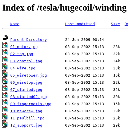
Index of /tesla/hugecoil/winding
Name
Last modified
Size
D
Parent Directory
01_motor.jpg
02_tag.jpg
03_control.jpg
04_wire.jpg
05_wiretower.jpg
06_wiretop.jpg
07_started.jpg
08_started02.jpg
09_fingernails.jpg
10_newcrew.jpg
11_paulbill.jpg
12_support.jpg