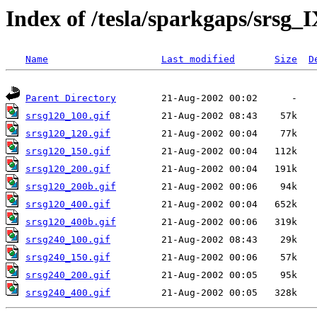
Index of /tesla/sparkgaps/srsg_I
Name
Last modified
Size
D
Parent Directory
srsg120_100.gif
srsg120_120.gif
srsg120_150.gif
srsg120_200.gif
srsg120_200b.gif
srsg120_400.gif
srsg120_400b.gif
srsg240_100.gif
srsg240_150.gif
srsg240_200.gif
srsg240_400.gif